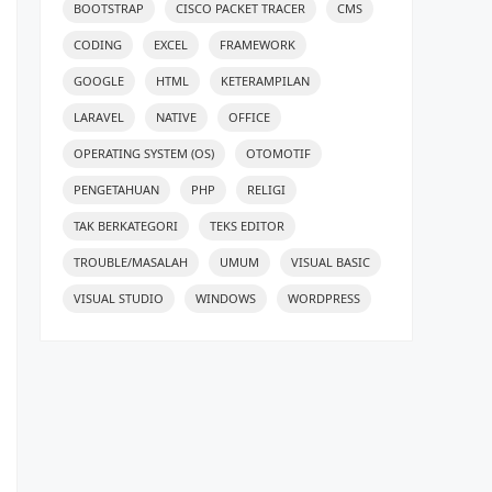
BOOTSTRAP
CISCO PACKET TRACER
CMS
CODING
EXCEL
FRAMEWORK
GOOGLE
HTML
KETERAMPILAN
LARAVEL
NATIVE
OFFICE
OPERATING SYSTEM (OS)
OTOMOTIF
PENGETAHUAN
PHP
RELIGI
TAK BERKATEGORI
TEKS EDITOR
TROUBLE/MASALAH
UMUM
VISUAL BASIC
VISUAL STUDIO
WINDOWS
WORDPRESS