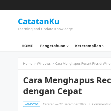
CatatanKu
Learning and Update Knowledge
HOME
Pengetahuan
Keterampilan
Home
Windows
Cara Menghapus Recent Files di Win
Cara Menghapus Rece
dengan Cepat
Catatan
—
22 December 2022
Comments o
WINDOWS