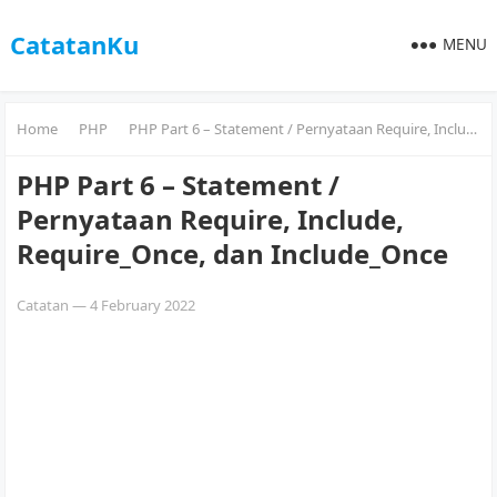
CatatanKu
MENU
Home
PHP
PHP Part 6 – Statement / Pernyataan Require, Include, Require_Once, dan Include_Once
PHP Part 6 – Statement /
Pernyataan Require, Include,
Require_Once, dan Include_Once
Catatan
—
4 February 2022